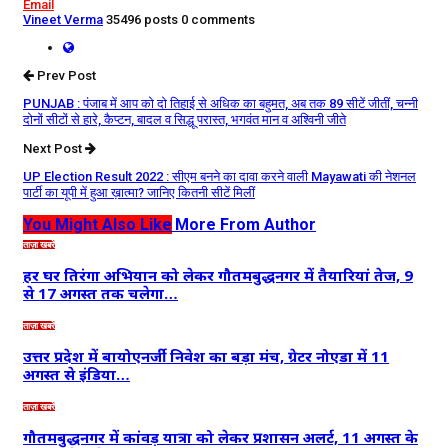
Email
Vineet Verma
35496 posts
0 comments
Prev Post
PUNJAB : पंजाब में आप को दो तिहाई से अधिक का बहुमत, अब तक 89 सीटें जीतीं, चन्‍नी
दोनों सीटों से हारे, कैप्‍टन, बादल व सिद्धू परास्‍त, भगवंत मान व अश्विनी जीते
Next Post
UP Election Result 2022 : सीएम बनने का दावा करने वाली Mayawati की नेशनल
पार्टी का यूपी में हुआ ख़ात्मा? जानिए कितनी सीटें मिलीं
You Might Also Like
More From Author
ताज़ा खबरें
हर घर तिरंगा अभियान को लेकर गौतमबुद्धनगर में तैयारियां तेज, 9
से 17 अगस्त तक चलेगा…
ताज़ा खबरें
उत्तर प्रदेश में बायोएनर्जी निवेश का बड़ा मंच, ग्रेटर नोएडा में 11
अगस्त से इंडिया…
ताज़ा खबरें
गौतमबुद्धनगर में कांवड़ यात्रा को लेकर प्रशासन अलर्ट, 11 अगस्त के