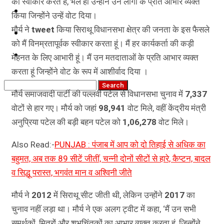
को स्वीकार करते हैं, भले ही उन्होंने उन लोगों के प्रति आभार व्यक्त
कृषि
किया जिन्होंने उन्हें वोट दिया।
मौर्य ने
tweet
किया सिराथू विधानसभा क्षेत्र की जनता के इस फैसले
धर्म
को मैं विनम्रतापूर्वक स्वीकार करता हूं। मैं हर कार्यकर्ता की कड़ी
विज्ञान तकनीकी
मेहनत के लिए आभारी हूं। मैं उन मतदाताओं के प्रति आभार व्यक्त
करता हूं जिन्होंने वोट के रूप में आशीर्वाद दिया ।
मौर्य समाजवादी पार्टी की पल्लवी पटेल से विधानसभा चुनाव में
7,337
वोटों से हार गए। मौर्य को जहां
98,941
वोट मिले, वहीं केंद्रीय मंत्री
अनुप्रिया पटेल की बड़ी बहन पटेल को
1,06,278
वोट मिले।
Also Read:-
PUNJAB : पंजाब में आप को दो तिहाई से अधिक का
बहुमत, अब तक 89 सीटें जीतीं, चन्‍नी दोनों सीटों से हारे, कैप्‍टन, बादल
व सिद्धू परास्‍त, भगवंत मान व अश्विनी जीते
मौर्य ने
2012
में सिराथू सीट जीती थी, लेकिन उन्होंने
2017
का
चुनाव नहीं लड़ा था। मौर्य ने एक अलग ट्वीट में कहा, ‘मैं उन सभी
समर्थकों, मित्रों और शुभचिंतकों का आभार व्यक्त करता हूं, जिन्होंने