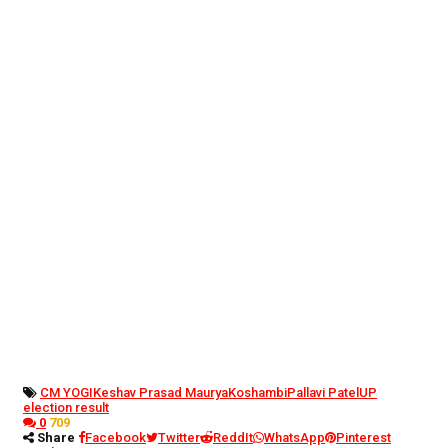
CM YOGI
Keshav Prasad Maurya
Koshambi
Pallavi Patel
UP
election result
0
709
Share
Facebook
Twitter
ReddIt
WhatsApp
Pinterest