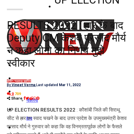
नोएडा
RESULTS 2022 : हार के बाद
दिल्ली/NCR
Deputy CM केशव प्रसाद मौर्य
राजनीति
ने कहा लोगो का निर्णय मुझे
कारोबार
स्वीकार
खेल
मनोरंजन
ब्रेकिंग न्यूज़
ताज़ा खबरें
देश
By
Vineet Verma
Last updated
Mar 11, 2022
शिक्षा
0
709
Share
नौकरियां
जीवन शैली
UP ELECTION RESULTS 2022
: कौशांबी जिले की सिराथू
सीट से हार का स्वाद चखने के बाद उत्तर प्रदेश के उपमुख्यमंत्री केशव
हेल्थ
प्रसाद मौर्य ने गुरुवार को कहा कि वह विनम्रतापूर्वक लोगों के फैसले
क्राइम