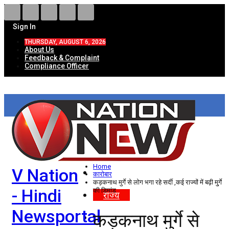
Sign In
THURSDAY, AUGUST 6, 2026
About Us
Feedback & Complaint
Compliance Officer
HOME
ताज़ा खबरें
देश
Home
V Nation
विदेश
कारोबार
कड़कनाथ मुर्गे से लोग भगा रहे सर्दी ,कई राज्यों में बढ़ी मु्र्गे
- Hindi
की डिमांड
राज्य
Newsportal
कड़कनाथ मुर्गे से
उत्तर प्रदेश