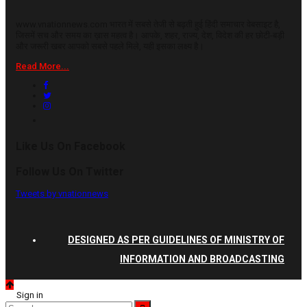
www.vnationnews.com भारत में सबसे तेजी से बढ़ती हुई हिंदी समाचार वेबसाइट है,
जिसमें सच और समय का ख़ास महत्व है। आपके, शहर, राज्य, देश, विदेश की हर छोटी-बड़ी
और जरूरी खबर आपको सबसे पहले मिले, यही इसका लक्ष्य है।
Read More...
Like Us On Facebook
Follow Us On Twitter
Tweets by vnationnews
DESIGNED AS PER GUIDELINES OF MINISTRY OF
INFORMATION AND BROADCASTING
Sign in