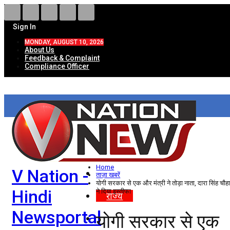
Sign In
MONDAY, AUGUST 10, 2026
About Us
Feedback & Complaint
Compliance Officer
HOME
ताज़ा खबरें
देश
Home
V Nation -
विदेश
ताज़ा खबरें
योगी सरकार से एक और मंत्री ने तोड़ा नाता, दारा सिंह चौह
Hindi
ने दिया इस्तीफा
राज्य
Newsportal
योगी सरकार से एक
उत्तर प्रदेश