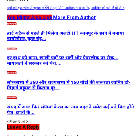
यूपी की इस सीट से चुनाव लड़ेंगे सीएम योगी आदित्यनाथ जानिए आखिर कौनसी है वो सीट
You Might Also Like
More From Author
ताज़ा खबरें
हार्ट अटैक से पहले ही मिलेगा अलर्ट! IIT कानपुर के छात्र ने बनाया
बायोसेंसर, कुछ बूंद…
ताज़ा खबरें
हर हाथ को काम, खाली पदों पर भर्ती और पेपरलीक पर रोक…
मायावती ने सरकार को घेरा,…
ताज़ा खबरें
लोकसभा में 360 और राज्यसभा में 160 वोटों की जरूरत! जानिए दो-
तिहाई बहुमत से कितना दूर…
ताज़ा खबरें
संसद में आज फिर संग्राम! केरल का नाम बदलने समेत कई बड़े बिल होंगे
पेश, छात्रों के…
Prev
Next
Leave A Reply