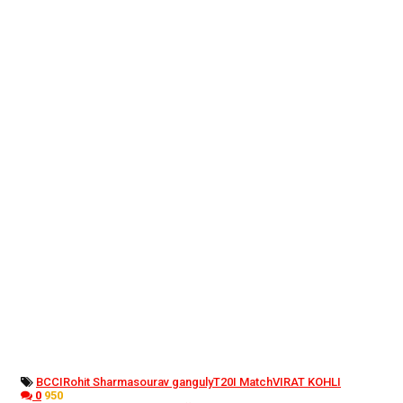
BCCI
Rohit Sharma
sourav ganguly
T20I Match
VIRAT KOHLI
0
950