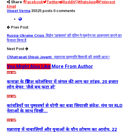
Share
Facebook
Twitter
ReddIt
WhatsApp
Pinterest
Email
Vineet Verma
35525 posts
0 comments
Prev Post
Russia-Ukraine Crisis :बिडेन ‘आश्वस्त’ की पुतिन ने यूक्रेन पर आक्रमण करने का
फैसला किया है
Next Post
Chhatrapati Shivaji Jayanti : महाराजा छत्रपति शिवाजी की जयंती आज !
You Might Also Like
More From Author
ताज़ा खबरें
कनाडा के ब्रिटिश कोलंबिया में जंगल की आग का तांडव, 20 हजार
लोग बेघर; ‘जैसे बम फटा हो’
ताज़ा खबरें
कांवड़ियों पर पुष्पवर्षा से योगी का बड़ा सियासी संदेश, मंच पर RLD
नेताओं के साथ दिखी…
ताज़ा खबरें
महाराष्ट्र में नाबालिगों और युवाओं के यौन शोषण का आरोप, 22