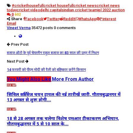
#crickethousefull
cricket housefull
cricket news
cricket news
today
cricket video
delhi capitals
indian cricket team
ipl 2022 auction
0
602
Share
Facebook
Twitter
ReddIt
WhatsApp
Pinterest
Email
Vineet Verma
35472 posts
0 comments
Prev Post
बजाज ऑटो के पूर्व चेयरमैन राहुल बजाज का 83 साल की उम्र में निधन
Next Post
14 फरवरी को पीएम मोदी की रैली को बहिष्कार करेंगे किसान
You Might Also Like
More From Author
ताज़ा खबरें
सिविल सर्विसेज चयन ट्रायल की नई तारीखें जारी, गौतमबुद्धनगर में
13 अगस्त से शुरू होगी…
ताज़ा खबरें
18 से 28 अगस्त तक चलेगा विशेष एमआर टीकाकरण अभियान,
गौतमबुद्धनगर में 5 से 10 साल के…