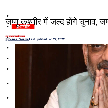
दिल्ली/NCR
जम्मू कश्मीर में जल्द होंगे चुनाव, ज
राजनीति
कारोबार
ब्रेकिंग न्यूज़
ताज़ा खबरें
देश
By
Vineet Verma
Last updated
Jan 22, 2022
खेल
मनोरंजन
शिक्षा
नौकरियां
जीवन शैली
हेल्थ
क्राइम