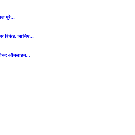
ाल पूरे…
ैक्स रिफंड, जानिए…
ेक रोक; ऑनलाइन…