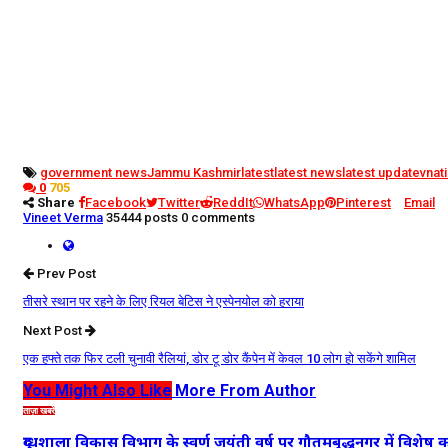
government news
Jammu Kashmir
latest
latest news
latest update
vnat
0
705
Share
Facebook
Twitter
ReddIt
WhatsApp
Pinterest
Email
Vineet Verma
35444 posts
0 comments
Prev Post
तीसरे स्थान पर रहने के लिए रियल बेटिस ने एस्पेनयोल को हराया
Next Post
एक हफ्ते तक फिर टली चुनावी रैलियां, डोर टू डोर कैंपेन में केवल 10 लोग हो सकेंगे शामिल
You Might Also Like
More From Author
ताज़ा खबरें
दुग्धशाला विकास विभाग के स्वर्ण जयंती वर्ष पर गौतमबुद्धनगर में विशेष क