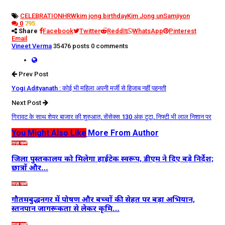
CELEBRATION
HRW
kim jong birthday
Kim Jong un
Samjiyon
0
795
Share
Facebook
Twitter
ReddIt
WhatsApp
Pinterest
Email
Vineet Verma
35476 posts
0 comments
Prev Post
Yogi Adityanath : कोई भी महिला अपनी मर्जी से हिजाब नहीं पहनती
Next Post
गिरावट के साथ शेयर बाजार की शुरुआत, सेंसेक्स 130 अंक टूटा, निफ्टी भी लाल निशान पर
You Might Also Like
More From Author
ताज़ा खबरें
जिला पुस्तकालय को मिलेगा हाईटेक स्वरूप, डीएम ने दिए बड़े निर्देश;
छात्रों और…
ताज़ा खबरें
गौतमबुद्धनगर में पोषण और बच्चों की सेहत पर बड़ा अभियान,
स्तनपान जागरूकता से लेकर कृमि…
ताज़ा खबरें