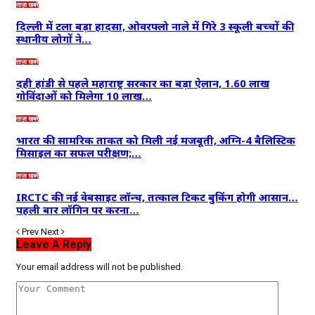
ताज़ा खबरें
दिल्ली में टला बड़ा हादसा, ओवरफ्लो नाले में गिरे 3 स्कूली बच्चों की
स्थानीय लोगों ने…
ताज़ा खबरें
दही हांडी से पहले महाराष्ट्र सरकार का बड़ा ऐलान, 1.60 लाख
गोविंदाओं को मिलेगा 10 लाख…
ताज़ा खबरें
भारत की सामरिक ताकत को मिली नई मजबूती, अग्नि-4 बैलिस्टिक
मिसाइल का सफल परीक्षण;…
ताज़ा खबरें
IRCTC की नई वेबसाइट लॉन्च, तत्काल टिकट बुकिंग होगी आसान…
पहली बार लॉगिन पर करना…
Prev
Next
Leave A Reply
Your email address will not be published.