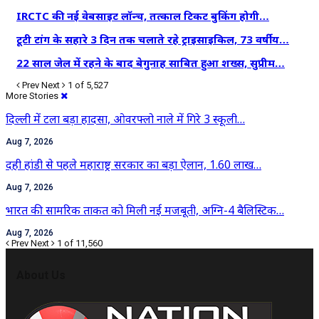
IRCTC की नई वेबसाइट लॉन्च, तत्काल टिकट बुकिंग होगी…
टूटी टांग के सहारे 3 दिन तक चलाते रहे ट्राइसाइकिल, 73 वर्षीय…
22 साल जेल में रहने के बाद बेगुनाह साबित हुआ शख्स, सुप्रीम…
Prev
Next
1 of 5,527
More Stories
दिल्ली में टला बड़ा हादसा, ओवरफ्लो नाले में गिरे 3 स्कूली…
Aug 7, 2026
दही हांडी से पहले महाराष्ट्र सरकार का बड़ा ऐलान, 1.60 लाख…
Aug 7, 2026
भारत की सामरिक ताकत को मिली नई मजबूती, अग्नि-4 बैलिस्टिक…
Aug 7, 2026
Prev
Next
1 of 11,560
About Us