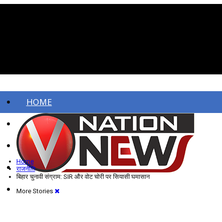
HOME
ताज़ा खबरें
देश
Home
विदेश
राजनीति
बिहार चुनावी संग्राम: SIR और वोट चोरी पर सियासी घमासान
More Stories