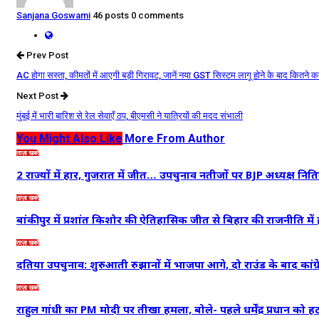
Sanjana Goswami
46 posts
0 comments
Prev Post
AC होगा सस्ता, कीमतों में आएगी बड़ी गिरावट, जानें नया GST सिस्टम लागू होने के बाद कितने कम
Next Post
मुंबई में भारी बारिश से रेल सेवाएँ ठप, बीएमसी ने यात्रियों की मदद संभाली
You Might Also Like
More From Author
ताज़ा खबरें
2 राज्यों में हार, गुजरात में जीत… उपचुनाव नतीजों पर BJP अध्यक्ष न
ताज़ा खबरें
बांकीपुर में प्रशांत किशोर की ऐतिहासिक जीत से बिहार की राजनीति म
ताज़ा खबरें
दतिया उपचुनाव: शुरुआती रुझानों में भाजपा आगे, दो राउंड के बाद कां
ताज़ा खबरें
राहुल गांधी का PM मोदी पर तीखा हमला, बोले- पहले धर्मेंद्र प्रधान को ह