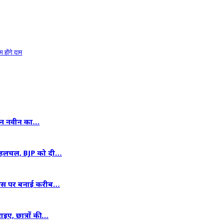
 होंगे दाम
ितिन नवीन का…
ें हलचल, BJP को दी…
ग्रेस पर बनाई करीब…
टाइए, छात्रों की…