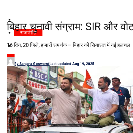
दिल्ली/NCR
बिहार चुनावी संग्राम: SIR और व
राजनीति
16 दिन, 20 जिले, हजारों समर्थक – बिहार की सियासत में नई हलचल
कारोबार
राजनीति
खेल
By
Sanjana Goswami
Last updated
Aug 19, 2025
मनोरंजन
शिक्षा
नौकरियां
जीवन शैली
हेल्थ
क्राइम