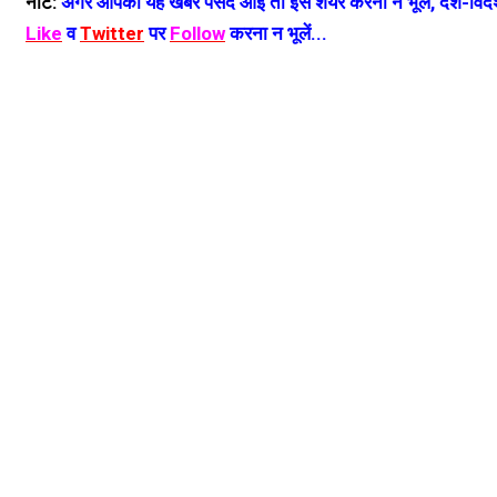
नोट:
अगर आपको यह खबर पसंद आई तो इसे शेयर करना न भूलें, देश-विदेश
Like
व
Twitter
पर
Follow
करना न भूलें...