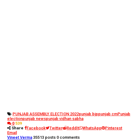
PUNJAB ASSEMBLY ELECTION 2022
punjab bjp
punjab cm
Punjab
election
punjab news
punjab vidhan sabha
0
539
Share
Facebook
Twitter
ReddIt
WhatsApp
Pinterest
Email
Vineet Verma
35513 posts
0 comments