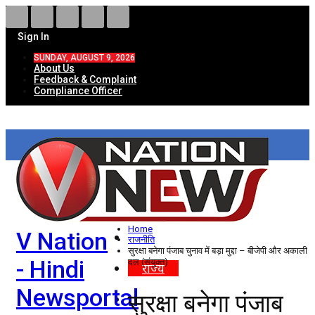
Sign In
SUNDAY, AUGUST 9, 2026
About Us
Feedback & Complaint
Compliance Officer
HOME
ताज़ा खबरें
देश
Home
V Nation
विदेश
राजनीति
सुरक्षा बनेगा पंजाब चुनाव में बड़ा मुद्दा – बीजेपी और अकाली
- Hindi
दल (संयुक्त)
राज्य
Newsportal
सुरक्षा बनेगा पंजाब
उत्तर प्रदेश