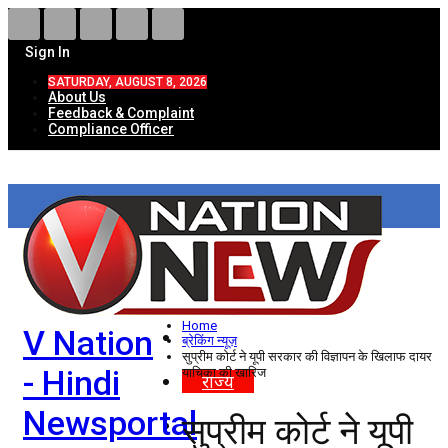
Sign In
SATURDAY, AUGUST 8, 2026
About Us
Feedback & Complaint
Compliance Officer
HOME
ताज़ा खबरें
देश
Home
V Nation
विदेश
ब्रेकिंग न्यूज़
सुप्रीम कोर्ट ने यूपी सरकार की विज्ञापन के खिलाफ दायर
- Hindi
याचिका की खारिज
राज्य
Newsportal
सुप्रीम कोर्ट ने यूपी
उत्तर प्रदेश