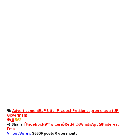
Advertisement
BJP Uttar Pradesh
Petition
supreme court
UP
Goverment
0
563
Share
Facebook
Twitter
ReddIt
WhatsApp
Pinterest
Email
Vineet Verma
35509 posts
0 comments