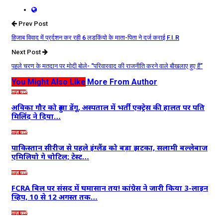
Prev Post
हिजाब विवाद में प्रर्दशन कर रही 6 लडकिंयो के माता-पिता ने दर्ज कराई F.I.R
Next Post
पहले चरण के मतदान पर मोदी बोले- “परिवारवाद की राजनीति करने वाले बौखलाए हुए हैं”
You Might Also Like
More From Author
ताज़ा खबरें
अविका गौर को हुआ डेंगू, अस्पताल में भर्ती एक्ट्रेस की हालत पर पति
मिलिंद ने दिया…
ताज़ा खबरें
पाकिस्तान सीरीज से पहले इंग्लैंड को बड़ा झटका, सलामी बल्लेबाज
एमिलियो गे चोटिल; टेस्ट…
ताज़ा खबरें
FCRA बिल पर संसद में घमासान तय! कांग्रेस ने जारी किया 3-लाइन
व्हिप, 10 से 12 अगस्त तक…
ताज़ा खबरें