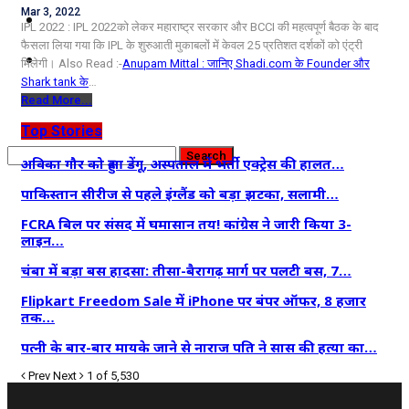
Mar 3, 2022
कृषि
IPL 2022 : IPL 2022को लेकर महाराष्ट्र सरकार और BCCI की महत्वपूर्ण बैठक के बाद
फैसला लिया गया कि IPL के शुरुआती मुकाबलों में केवल 25 प्रतिशत दर्शकों को एंट्री
धर्म
मिलेगी। Also Read :-
Anupam Mittal : जानिए Shadi.com के Founder और
Shark tank के
…
विज्ञान तकनीकी
Read More...
Top Stories
अविका गौर को हुआ डेंगू, अस्पताल में भर्ती एक्ट्रेस की हालत…
पाकिस्तान सीरीज से पहले इंग्लैंड को बड़ा झटका, सलामी…
FCRA बिल पर संसद में घमासान तय! कांग्रेस ने जारी किया 3-
लाइन…
चंबा में बड़ा बस हादसा: तीसा-बैरागढ़ मार्ग पर पलटी बस, 7…
Flipkart Freedom Sale में iPhone पर बंपर ऑफर, 8 हजार
तक…
पत्नी के बार-बार मायके जाने से नाराज पति ने सास की हत्या का…
Prev
Next
1 of 5,530