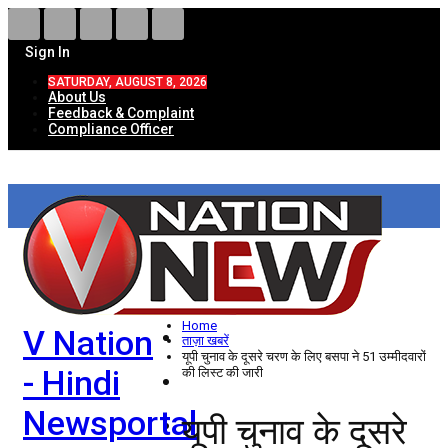
Sign In
SATURDAY, AUGUST 8, 2026
About Us
Feedback & Complaint
Compliance Officer
HOME
ताज़ा खबरें
देश
Home
V Nation
विदेश
ताज़ा खबरें
यूपी चुनाव के दूसरे चरण के लिए बसपा ने 51 उम्मीदवारों
- Hindi
की लिस्ट की जारी
राज्य
Newsportal
यूपी चुनाव के दूसरे
उत्तर प्रदेश