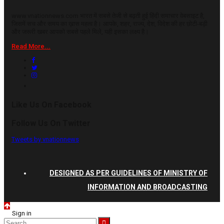
www.vnationnews.com भारत में सबसे तेजी से बढ़ती हुई हिंदी समाचार वेबसाइट है,
जिसमें सच और समय का ख़ास महत्व है। आपके, शहर, राज्य, देश, विदेश की हर छोटी-बड़ी
और जरूरी खबर आपको सबसे पहले मिले, यही इसका लक्ष्य है।
Read More...
Like Us On Facebook
Follow Us On Twitter
Tweets by vnationnews
DESIGNED AS PER GUIDELINES OF MINISTRY OF
INFORMATION AND BROADCASTING
Sign in