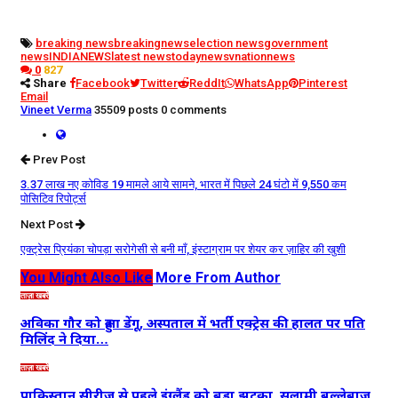
breaking news
breakingnews
election news
government
news
INDIANEWS
latest news
todaynews
vnationnews
0
827
Share
Facebook
Twitter
ReddIt
WhatsApp
Pinterest
Email
Vineet Verma
35509 posts
0 comments
Prev Post
3.37 लाख नए कोविड 19 मामले आये सामने, भारत में पिछले 24 घंटो में 9,550 कम
पोसिटिव रिपोर्ट्स
Next Post
एक्ट्रेस प्रियंका चोपड़ा सरोगेसी से बनी माँ, इंस्टाग्राम पर शेयर कर ज़ाहिर की खुशी
You Might Also Like
More From Author
ताज़ा खबरें
अविका गौर को हुआ डेंगू, अस्पताल में भर्ती एक्ट्रेस की हालत पर पति
मिलिंद ने दिया…
ताज़ा खबरें
पाकिस्तान सीरीज से पहले इंग्लैंड को बड़ा झटका, सलामी बल्लेबाज