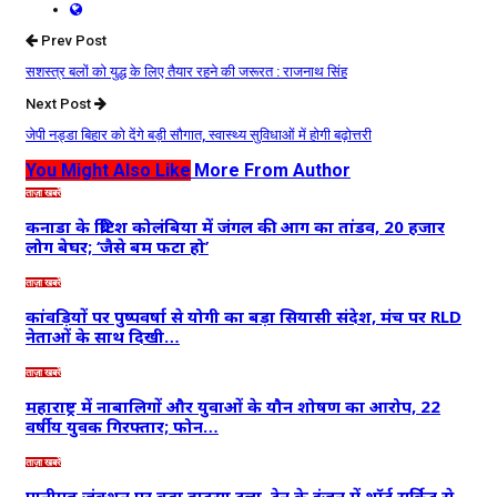
Prev Post
सशस्त्र बलों को युद्ध के लिए तैयार रहने की जरूरत : राजनाथ सिंह
Next Post
जेपी नड्डा बिहार को देंगे बड़ी सौगात, स्वास्थ्य सुविधाओं में होगी बढ़ोत्तरी
You Might Also Like
More From Author
ताज़ा खबरें
कनाडा के ब्रिटिश कोलंबिया में जंगल की आग का तांडव, 20 हजार
लोग बेघर; ‘जैसे बम फटा हो’
ताज़ा खबरें
कांवड़ियों पर पुष्पवर्षा से योगी का बड़ा सियासी संदेश, मंच पर RLD
नेताओं के साथ दिखी…
ताज़ा खबरें
महाराष्ट्र में नाबालिगों और युवाओं के यौन शोषण का आरोप, 22
वर्षीय युवक गिरफ्तार; फोन…
ताज़ा खबरें
पानीपत जंक्शन पर बड़ा हादसा टला, ट्रेन के इंजन में शॉर्ट सर्किट से