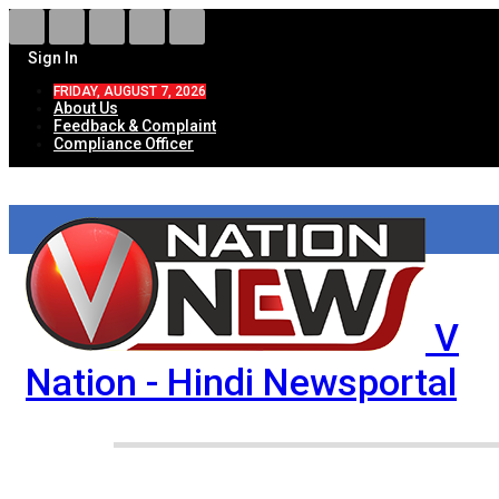
Sign In
FRIDAY, AUGUST 7, 2026
About Us
Feedback & Complaint
Compliance Officer
V
Nation - Hindi Newsportal