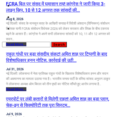
FCRA बिल पर संसद में घमासान तय! कांग्रेस ने जारी किया 3-
कृषि
लाइन व्हिप, 10 से 12 अगस्त तक सांसदों की…
धर्म
Aug 8, 2026
नई दिल्ली: संसद के मानसून सत्र के आखिरी सप्ताह में विदेशी अंशदान (विनियमन) संशोधन
विज्ञान तकनीकी
विधेयक यानी FCRA संशोधन विधेयक 2026 को लेकर सरकार और विपक्ष के बीच टकराव
बढ़ने के आसार हैं। कांग्रेस ने अपने सभी लोकसभा सांसदों को 10, 11 और 12 अगस्त को
सदन…
Read More...
राहुल गांधी पर बड़ा संसदीय संकट! अमित शाह पर टिप्पणी के बाद
विशेषाधिकार हनन नोटिस, कार्रवाई की उठी…
Jul 31, 2026
नई दिल्ली: लोकसभा में नेता प्रतिपक्ष राहुल गांधी के खिलाफ विशेषाधिकार हनन और सदन
की अवमानना का मामला उठाया गया है। भारतीय जनता पार्टी के वरिष्ठ सांसद अनुराग ठाकुर
ने लोकसभा अध्यक्ष ओम बिरला को तीन पृष्ठों का नोटिस सौंपते हुए आरोप लगाया है…
Read More...
एयरपोर्ट पर लंबी कतारों से मिलेगी राहत! अमित शाह का बड़ा प्लान,
चेक-इन से सिक्योरिटी तक पूरा सिस्टम…
Jul 9, 2026