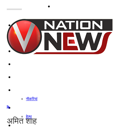
नोएडा
दिल्ली/NCR
राजनीति
कारोबार
खेल
मनोरंजन
शिक्षा
नौकरियां
जीवन शैली
हेल्थ
अमित शाह
क्राइम