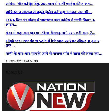
अविका गौर को हुआ डेंगू, अस्पताल में भर्ती एक्ट्रेस की हालत…
पाकिस्तान सीरीज से पहले इंग्लैंड को बड़ा झटका, सलामी…
FCRA बिल पर संसद में घमासान तय! कांग्रेस ने जारी किया 3-
लाइन…
चंबा में बड़ा बस हादसा: तीसा-बैरागढ़ मार्ग पर पलटी बस, 7…
Flipkart Freedom Sale में iPhone पर बंपर ऑफर, 8 हजार
तक…
पत्नी के बार-बार मायके जाने से नाराज पति ने सास की हत्या का…
Prev
Next
1 of 5,530
About Us