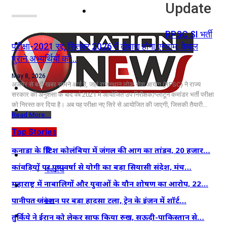
Update
नोएडा
RPSC SI भर्ती
दिल्ली/NCR
परीक्षा-2021 रद्द, सितंबर 2026 में दोबारा होगा एग्जाम; केवल
पुराने अभ्यर्थियों को…
राजनीति
May 8, 2026
अजमेर से बड़ी खबर सामने आई है, जहां राजस्थान लोक सेवा आयोग (RPSC) ने राज्य
कारोबार
सरकार की अनुशंसा के बाद वर्ष 2021 में आयोजित उप निरीक्षक/प्लाटून कमांडर भर्ती परीक्षा
को निरस्त कर दिया है। अब यह परीक्षा नए सिरे से आयोजित की जाएगी, जिसकी तैयारी…
खेल
Read More...
मनोरंजन
Top Stories
कनाडा के ब्रिटिश कोलंबिया में जंगल की आग का तांडव, 20 हजार…
शिक्षा
कांवड़ियों पर पुष्पवर्षा से योगी का बड़ा सियासी संदेश, मंच…
नौकरियां
महाराष्ट्र में नाबालिगों और युवाओं के यौन शोषण का आरोप, 22…
जीवन शैली
पानीपत जंक्शन पर बड़ा हादसा टला, ट्रेन के इंजन में शॉर्ट…
हेल्थ
क्राइम
तुर्किये ने ईरान को लेकर साफ किया रुख, सऊदी-पाकिस्तान से…