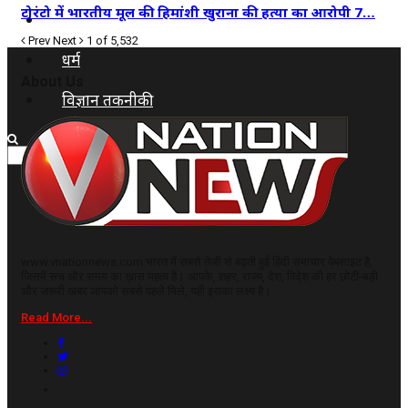
टोरंटो में भारतीय मूल की हिमांशी खुराना की हत्या का आरोपी 7…
कृषि
Prev
Next
1 of 5,532
धर्म
About Us
विज्ञान तकनीकी
www.vnationnews.com भारत में सबसे तेजी से बढ़ती हुई हिंदी समाचार वेबसाइट है,
जिसमें सच और समय का ख़ास महत्व है। आपके, शहर, राज्य, देश, विदेश की हर छोटी-बड़ी
और जरूरी खबर आपको सबसे पहले मिले, यही इसका लक्ष्य है।
Read More...