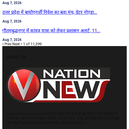
Aug 7, 2026
उत्तर प्रदेश में बायोएनर्जी निवेश का बड़ा मंच, ग्रेटर नोएडा…
Aug 7, 2026
गौतमबुद्धनगर में कांवड़ यात्रा को लेकर प्रशासन अलर्ट, 11…
Aug 7, 2026
Prev
Next
1 of 11,399
About Us
www.vnationnews.com भारत में सबसे तेजी से बढ़ती हुई हिंदी समाचार वेबसाइट है,
जिसमें सच और समय का ख़ास महत्व है। आपके, शहर, राज्य, देश, विदेश की हर छोटी-बड़ी
और जरूरी खबर आपको सबसे पहले मिले, यही इसका लक्ष्य है।