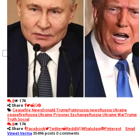
कृषि
धर्म
विज्ञान तकनीकी
0
174
Share
Ceasefire News
Donald Trump
Putin
russia news
Russia Ukraine
ceasefire
Russia Ukraine Prisoner Exchange
Russia-Ukraine War
Trump
Truth Social
0
174
Share
Facebook
Twitter
ReddIt
WhatsApp
Pinterest
Email
Vineet Verma
35496 posts
0 comments