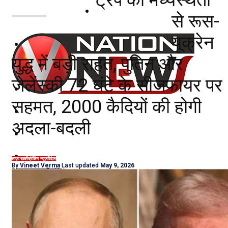
नोएडा
से रूस-
यूक्रेन
दिल्ली/NCR
युद्ध में बड़ी राहत, पुतिन और
राजनीति
जेलेंस्की 72 घंटे के सीजफायर पर
कारोबार
सहमत, 2000 कैदियों की होगी
खेल
अदला-बदली
मनोरंजन
शिक्षा
ताज़ा खबरें
ब्रेकिंग न्यूज़
विदेश
By
Vineet Verma
Last updated
May 9, 2026
नौकरियां
जीवन शैली
हेल्थ
क्राइम