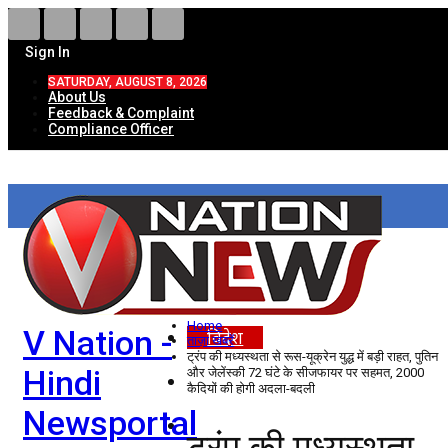
Sign In
SATURDAY, AUGUST 8, 2026
About Us
Feedback & Complaint
Compliance Officer
HOME
ताज़ा खबरें
देश
Home
V Nation -
विदेश
ताज़ा खबरें
ट्रंप की मध्यस्थता से रूस-यूक्रेन युद्ध में बड़ी राहत, पुतिन
Hindi
और जेलेंस्की 72 घंटे के सीजफायर पर सहमत, 2000
राज्य
कैदियों की होगी अदला-बदली
Newsportal
उत्तर प्रदेश
ट्रंप की मध्यस्थता