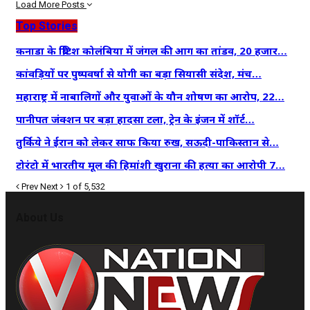
Load More Posts
Top Stories
कनाडा के ब्रिटिश कोलंबिया में जंगल की आग का तांडव, 20 हजार…
कांवड़ियों पर पुष्पवर्षा से योगी का बड़ा सियासी संदेश, मंच…
महाराष्ट्र में नाबालिगों और युवाओं के यौन शोषण का आरोप, 22…
पानीपत जंक्शन पर बड़ा हादसा टला, ट्रेन के इंजन में शॉर्ट…
तुर्किये ने ईरान को लेकर साफ किया रुख, सऊदी-पाकिस्तान से…
टोरंटो में भारतीय मूल की हिमांशी खुराना की हत्या का आरोपी 7…
Prev
Next
1 of 5,532
About Us