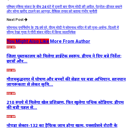
पश्चिम एशिया संकट के बीच 24 घंटे में दूसरी बार पीएम मोदी की अपील, पेट्रोल-डीजल बचाने
और सोना खरीद टालने का आग्रह; वैश्विक तनाव को बताया गंभीर चुनौती
Next Post
सोमनाथ पुनर्निर्माण के 75 वर्ष पूरे, पीएम मोदी ने सोमनाथ मंदिर में की पूजा-अर्चना; दिल्ली में
सीएम रेखा गुप्ता ने गौरी शंकर मंदिर में किया जलाभिषेक
You Might Also Like
More From Author
ताज़ा खबरें
जिला पुस्तकालय को मिलेगा हाईटेक स्वरूप, डीएम ने दिए बड़े निर्देश;
छात्रों और…
ताज़ा खबरें
गौतमबुद्धनगर में पोषण और बच्चों की सेहत पर बड़ा अभियान, स्तनपान
जागरूकता से लेकर कृमि…
ताज़ा खबरें
210 रुपये में मिलेगा खेल प्रशिक्षण, फिर खुलेगा पथिक स्टेडियम; डीएम
की बड़ी पहल से…
ताज़ा खबरें
नोएडा सेक्टर-132 का ट्रैफिक जाम होगा खत्म, एक्सप्रेसवे रोटरी के