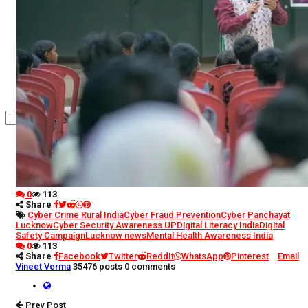
कृषि
धर्म
विज्ञान तकनीकी
0
113
Share
Cyber Crime Rural India
Cyber Fraud Prevention
Cyber Panchayat
Lucknow
Cyber Security Awareness UP
Digital Literacy India
Digital
Safety Campaign
Lucknow news
Mental Health Awareness India
0
113
Share
Facebook
Twitter
ReddIt
WhatsApp
Pinterest
Email
Vineet Verma
35476 posts
0 comments
Prev Post